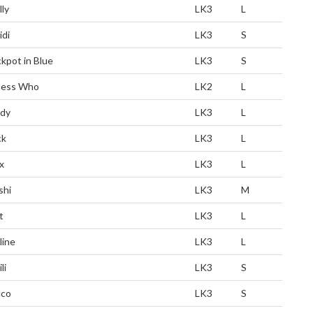
lly
LK3
L
idi
LK3
S
ckpot in Blue
LK3
S
ess Who
LK2
L
dy
LK3
L
ck
LK3
L
x
LK3
L
shi
LK3
M
t
LK3
L
line
LK3
L
li
LK3
S
cco
LK3
S