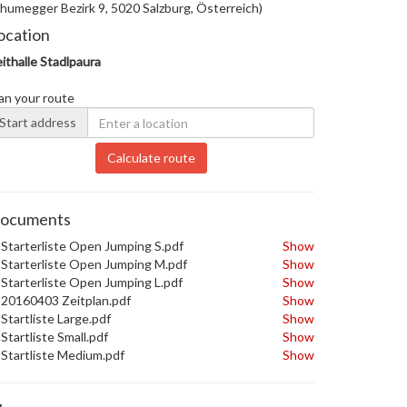
humegger Bezirk 9, 5020 Salzburg, Österreich)
ocation
ithalle Stadlpaura
an your route
Start address
Calculate route
ocuments
Starterliste Open Jumping S.pdf
Show
Starterliste Open Jumping M.pdf
Show
Starterliste Open Jumping L.pdf
Show
20160403 Zeitplan.pdf
Show
Startliste Large.pdf
Show
Startliste Small.pdf
Show
Startliste Medium.pdf
Show