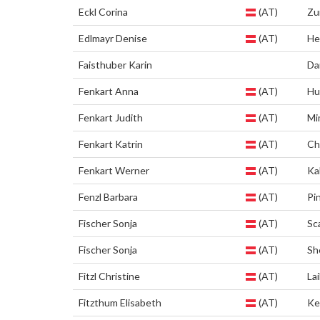
Eckl Corina
(AT)
Zu
Edlmayr Denise
(AT)
He
Faisthuber Karin
Da
Fenkart Anna
(AT)
Hu
Fenkart Judith
(AT)
Mi
Fenkart Katrin
(AT)
Ch
Fenkart Werner
(AT)
Ka
Fenzl Barbara
(AT)
Pi
Fischer Sonja
(AT)
Sc
Fischer Sonja
(AT)
Sh
Fitzl Christine
(AT)
La
Fitzthum Elisabeth
(AT)
Ke