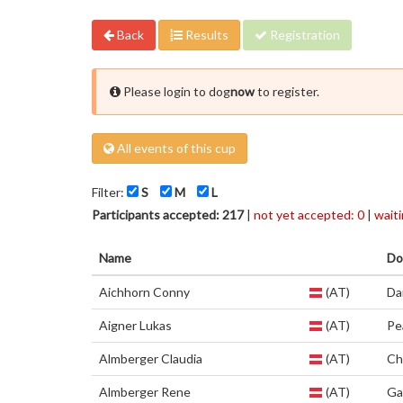
Back
Results
Registration
Please login to dog
now
to register.
All events of this cup
Filter:
S
M
L
Participants accepted: 217
|
not yet accepted: 0
|
waiti
Name
Do
Aichhorn Conny
(AT)
Dai
Aigner Lukas
(AT)
Pe
Almberger Claudia
(AT)
Ch
Almberger Rene
(AT)
Ga