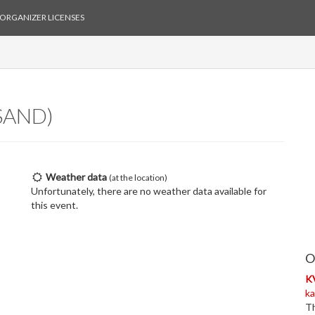
ORGANIZER LICENSES
SAND)
Weather data
(at the location)
Unfortunately, there are no weather data available for
this event.
O
K
ka
Th