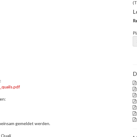
(T
L
Re
Pl
D
:
qualis.pdf
en:
emeinsam gemeldet werden.
 Quali