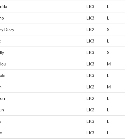
rida
LK3
L
ho
LK3
L
zy Dizzy
LK2
S
x
LK3
L
lly
LK3
S
lou
LK3
M
oki
LK3
L
m
LK2
M
en
LK2
L
un
LK2
L
a
LK3
L
e
LK3
L