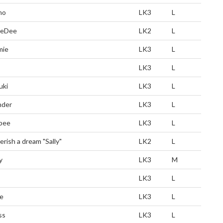
no
LK3
L
eDee
LK2
L
mie
LK3
L
LK3
L
uki
LK3
L
nder
LK3
L
bee
LK3
L
erish a dream "Sally"
LK2
L
y
LK3
M
LK3
L
e
LK3
L
ss
LK3
L