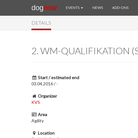
dog
now
EVENTS
NEWS
ADD-ONS
DETAILS
2. WM-QUALIFIKATION (
Start / estimated end
03.04.2016 / -
Organizer
KVS
Area
Agility
Location