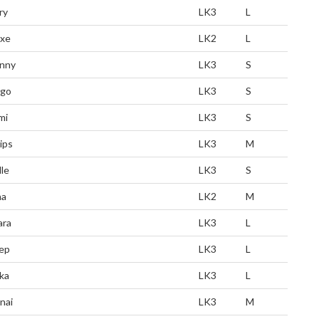
ry
LK3
L
xe
LK2
L
nny
LK3
S
go
LK3
S
mi
LK3
S
ips
LK3
M
lle
LK3
S
na
LK2
M
ara
LK3
L
ep
LK3
L
ika
LK3
L
nai
LK3
M