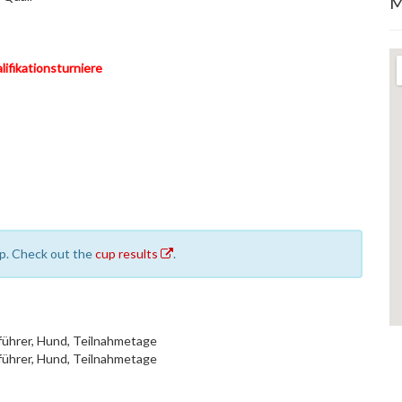
M
lifikationsturniere
cup. Check out the
cup results
.
führer, Hund, Teilnahmetage
führer, Hund, Teilnahmetage