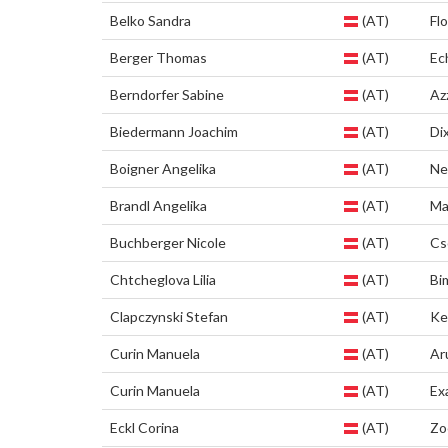
Belko Sandra
(AT)
Flo
Berger Thomas
(AT)
Ec
Berndorfer Sabine
(AT)
Az
Biedermann Joachim
(AT)
Di
Boigner Angelika
(AT)
Ne
Brandl Angelika
(AT)
Ma
Buchberger Nicole
(AT)
Cs
Chtcheglova Lilia
(AT)
Bi
Clapczynski Stefan
(AT)
Ke
Curin Manuela
(AT)
Ar
Curin Manuela
(AT)
Ex
Eckl Corina
(AT)
Zo