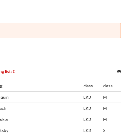
ng list: 0
g
class
class
quiri
LK3
M
ach
LK3
M
oker
LK3
M
tsby
LK3
S