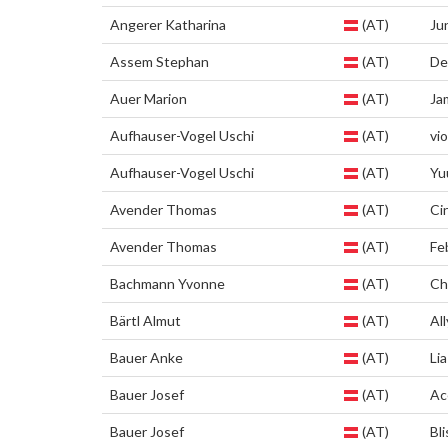
Angerer Katharina
(AT)
Ju
Assem Stephan
(AT)
De
Auer Marion
(AT)
Ja
Aufhauser-Vogel Uschi
(AT)
vio
Aufhauser-Vogel Uschi
(AT)
Yu
Avender Thomas
(AT)
Ci
Avender Thomas
(AT)
Fe
Bachmann Yvonne
(AT)
Ch
Bärtl Almut
(AT)
All
Bauer Anke
(AT)
Lia
Bauer Josef
(AT)
Ac
Bauer Josef
(AT)
Bli