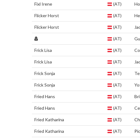
Fixl Irene
(AT)
Ho
Flicker Horst
(AT)
He
Flicker Horst
(AT)
Ja
(AT)
Gu
Frick Lisa
(AT)
Co
Frick Lisa
(AT)
Ja
Frick Sonja
(AT)
Te
Frick Sonja
(AT)
Yo
Fried Hans
(AT)
Bri
Fried Hans
(AT)
Ce
Fried Katharina
(AT)
Chi
Fried Katharina
(AT)
Pi