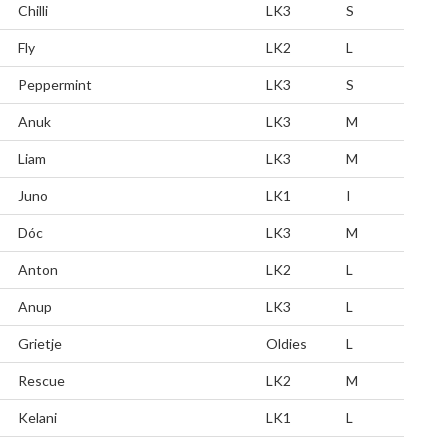
Chilli
LK3
S
Fly
LK2
L
Peppermint
LK3
S
Anuk
LK3
M
Liam
LK3
M
Juno
LK1
I
Dóc
LK3
M
Anton
LK2
L
Anup
LK3
L
Grietje
Oldies
L
Rescue
LK2
M
Kelani
LK1
L