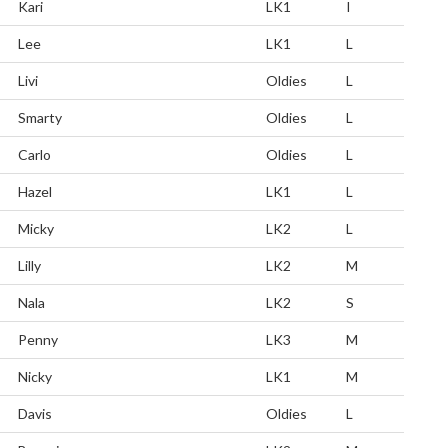
Kari
LK1
I
Lee
LK1
L
Livi
Oldies
L
Smarty
Oldies
L
Carlo
Oldies
L
Hazel
LK1
L
Micky
LK2
L
Lilly
LK2
M
Nala
LK2
S
Penny
LK3
M
Nicky
LK1
M
Davis
Oldies
L