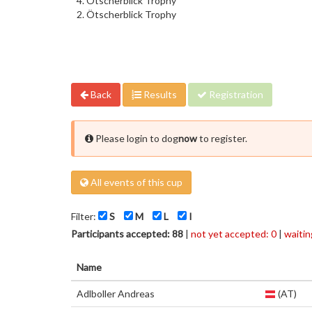
4. Ötscherblick Trophy
2. Ötscherblick Trophy
Back
Results
Registration
Please login to dog
now
to register.
All events of this cup
Filter:
S
M
L
I
Participants accepted: 88
|
not yet accepted: 0
|
waiting
Name
Adlboller Andreas
(AT)