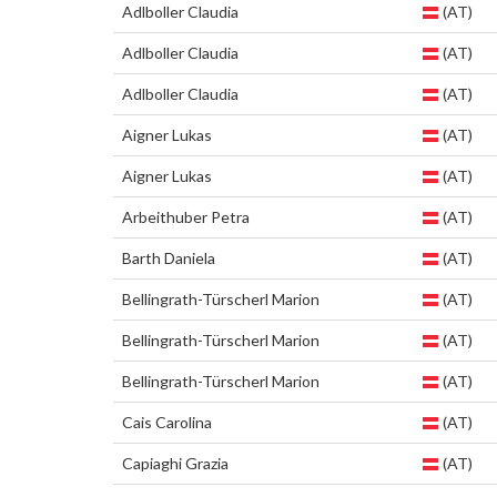
Adlboller Claudia
(AT)
Adlboller Claudia
(AT)
Adlboller Claudia
(AT)
Aigner Lukas
(AT)
Aigner Lukas
(AT)
Arbeithuber Petra
(AT)
Barth Daniela
(AT)
Bellingrath-Türscherl Marion
(AT)
Bellingrath-Türscherl Marion
(AT)
Bellingrath-Türscherl Marion
(AT)
Cais Carolina
(AT)
Capiaghi Grazia
(AT)