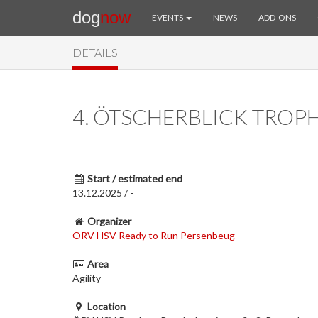
dog
now
EVENTS
NEWS
ADD-ONS
DETAILS
4. ÖTSCHERBLICK TROP
Start / estimated end
13.12.2025 / -
Organizer
ÖRV HSV Ready to Run Persenbeug
Area
Agility
Location