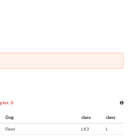
 list: 0
Dog
class
class
Fleet
LK3
L