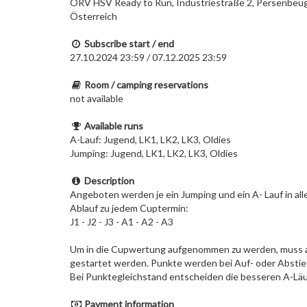
ÖRV HSV Ready to Run, Industriestraße 2, Persenbeug
Österreich
Subscribe start / end
27.10.2024 23:59 / 07.12.2025 23:59
Room / camping reservations
not available
Available runs
A-Lauf: Jugend, LK1, LK2, LK3, Oldies
Jumping: Jugend, LK1, LK2, LK3, Oldies
Description
Angeboten werden je ein Jumping und ein A- Lauf in all
Ablauf zu jedem Cuptermin:
J1 - J2 - J3 - A1 - A2 - A3
Um in die Cupwertung aufgenommen zu werden, muss an
gestartet werden. Punkte werden bei Auf- oder Absti
Bei Punktegleichstand entscheiden die besseren A-Läu
Payment information