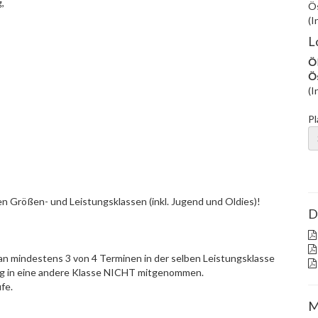
,
Ös
(I
L
ÖR
Ös
(I
Pl
en Größen- und Leistungsklassen (inkl. Jugend und Oldies)!
D
 mindestens 3 von 4 Terminen in der selben Leistungsklasse
eg in eine andere Klasse NICHT mitgenommen.
fe.
M