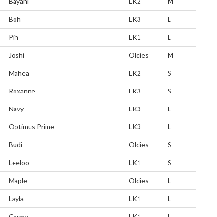
Bayani
LK2
M
Boh
LK3
L
Pih
LK1
L
Joshi
Oldies
M
Mahea
LK2
S
Roxanne
LK3
S
Navy
LK3
L
Optimus Prime
LK3
L
Budi
Oldies
S
Leeloo
LK1
S
Maple
Oldies
L
Layla
LK1
L
Carma
LK1
L