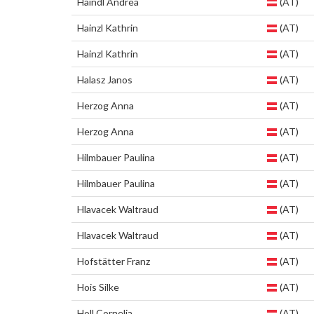
Haindl Andrea
(AT)
Hainzl Kathrin
(AT)
Hainzl Kathrin
(AT)
Halasz Janos
(AT)
Herzog Anna
(AT)
Herzog Anna
(AT)
Hilmbauer Paulina
(AT)
Hilmbauer Paulina
(AT)
Hlavacek Waltraud
(AT)
Hlavacek Waltraud
(AT)
Hofstätter Franz
(AT)
Hois Silke
(AT)
Holl Cornelia
(AT)