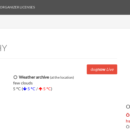
ORGANIZER LICENSES
HY
dog
now
Live
Weather archive
(at the location)
few clouds
5 °C (
5 °C
/
5 °C
)
O
Ö
h
ÖR