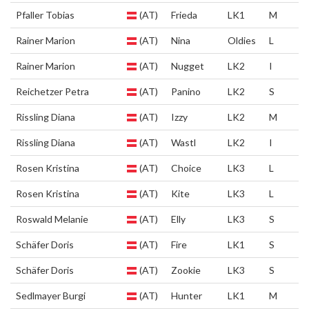
Pfaller Tobias
(AT)
Frieda
LK1
M
Rainer Marion
(AT)
Nina
Oldies
L
Rainer Marion
(AT)
Nugget
LK2
I
Reichetzer Petra
(AT)
Panino
LK2
S
Rissling Diana
(AT)
Izzy
LK2
M
Rissling Diana
(AT)
Wastl
LK2
I
Rosen Kristina
(AT)
Choice
LK3
L
Rosen Kristina
(AT)
Kite
LK3
L
Roswald Melanie
(AT)
Elly
LK3
S
Schäfer Doris
(AT)
Fire
LK1
S
Schäfer Doris
(AT)
Zookie
LK3
S
Sedlmayer Burgi
(AT)
Hunter
LK1
M