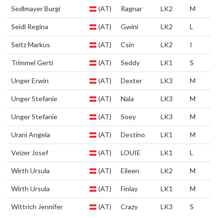
Sedlmayer Burgi
(AT)
Ragnar
LK2
M
Seidl Regina
(AT)
Gwini
LK2
L
Seitz Markus
(AT)
Csin
LK2
I
Trimmel Gerti
(AT)
Seddy
LK1
S
Unger Erwin
(AT)
Dexter
LK3
M
Unger Stefanie
(AT)
Nala
LK3
M
Unger Stefanie
(AT)
Soey
LK3
M
Urani Angela
(AT)
Destino
LK1
M
Veizer Josef
(AT)
LOUIE
LK1
L
Wirth Ursula
(AT)
Eileen
LK2
M
Wirth Ursula
(AT)
Finlay
LK1
M
Wittrich Jennifer
(AT)
Crazy
LK3
S