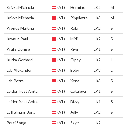
Krivka Michaela
(AT)
Hermine
LK2
M
Krivka Michaela
(AT)
Pippilotta
LK3
M
Kronus Martina
(AT)
Rubi
LK2
S
Kronus Paul
(AT)
Mirli
LK2
S
Krulis Denise
(AT)
Kiwi
LK1
S
Kurka Gerhard
(AT)
Gipsy
LK2
I
Lab Alexander
(AT)
Ebby
LK3
L
Lab Petra
(AT)
Xena
LK3
S
Leidenfrost Anita
(AT)
Cataleya
LK1
S
Leidenfrost Anita
(AT)
Dizzy
LK1
S
Löffelmann Jona
(AT)
Jolly
LK2
S
Perci Sonja
(AT)
Skye
LK2
L