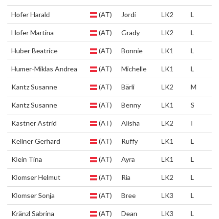
Hofer Harald
(AT)
Jordi
LK2
L
Hofer Martina
(AT)
Grady
LK2
L
Huber Beatrice
(AT)
Bonnie
LK1
L
Humer-Miklas Andrea
(AT)
Michelle
LK1
L
Kantz Susanne
(AT)
Bärli
LK2
M
Kantz Susanne
(AT)
Benny
LK1
S
Kastner Astrid
(AT)
Alisha
LK2
I
Kellner Gerhard
(AT)
Ruffy
LK1
L
Klein Tina
(AT)
Ayra
LK1
L
Klomser Helmut
(AT)
Ria
LK2
L
Klomser Sonja
(AT)
Bree
LK3
L
Kränzl Sabrina
(AT)
Dean
LK3
L