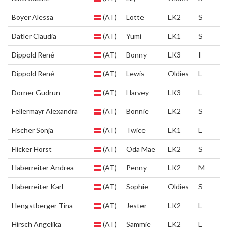
Boyer Alessa
(AT)
Lotte
LK2
S
Datler Claudia
(AT)
Yumi
LK1
S
Dippold René
(AT)
Bonny
LK3
I
Dippold René
(AT)
Lewis
Oldies
L
Dorner Gudrun
(AT)
Harvey
LK3
L
Fellermayr Alexandra
(AT)
Bonnie
LK2
S
Fischer Sonja
(AT)
Twice
LK1
L
Flicker Horst
(AT)
Oda Mae
LK2
S
Haberreiter Andrea
(AT)
Penny
LK2
M
Haberreiter Karl
(AT)
Sophie
Oldies
S
Hengstberger Tina
(AT)
Jester
LK2
L
Hirsch Angelika
(AT)
Sammie
LK2
L