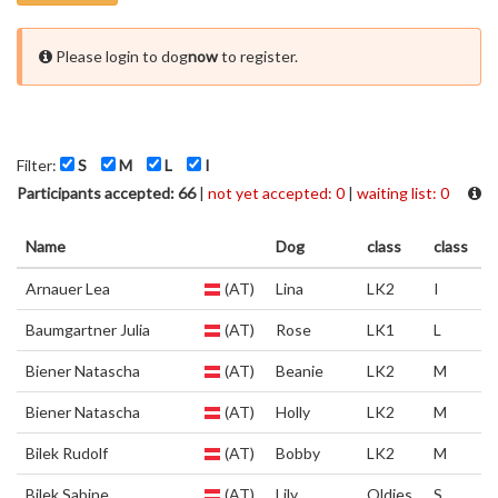
Please login to dog
now
to register.
Filter:
S
M
L
I
Participants accepted: 66
|
not yet accepted: 0
|
waiting list: 0
Name
Dog
class
class
Arnauer Lea
(AT)
Lina
LK2
I
Baumgartner Julia
(AT)
Rose
LK1
L
Biener Natascha
(AT)
Beanie
LK2
M
Biener Natascha
(AT)
Holly
LK2
M
Bilek Rudolf
(AT)
Bobby
LK2
M
Bilek Sabine
(AT)
Lily
Oldies
S