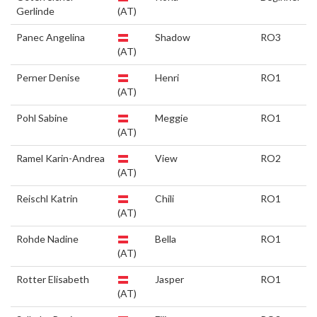
Gerlinde
(AT)
Panec Angelina
Shadow
RO3
(AT)
Perner Denise
Henri
RO1
(AT)
Pohl Sabine
Meggie
RO1
(AT)
Ramel Karin-Andrea
View
RO2
(AT)
Reischl Katrin
Chili
RO1
(AT)
Rohde Nadine
Bella
RO1
(AT)
Rotter Elisabeth
Jasper
RO1
(AT)