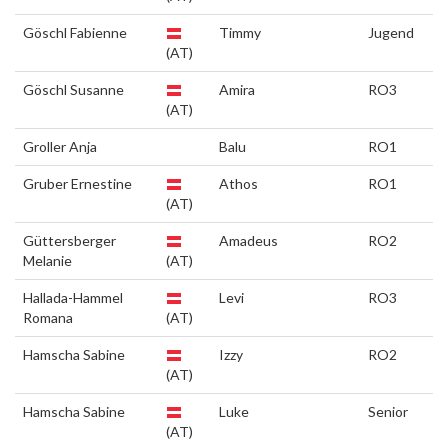
Göschl Fabienne
Timmy
Jugend
(AT)
Göschl Susanne
Amira
RO3
(AT)
Groller Anja
Balu
RO1
Gruber Ernestine
Athos
RO1
(AT)
Güttersberger
Amadeus
RO2
Melanie
(AT)
Hallada-Hammel
Levi
RO3
Romana
(AT)
Hamscha Sabine
Izzy
RO2
(AT)
Hamscha Sabine
Luke
Senior
(AT)