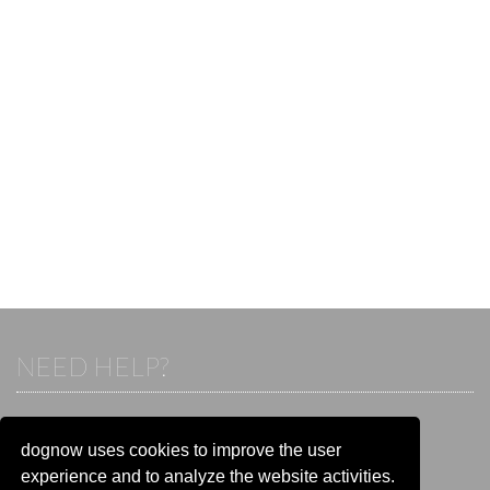
NEED HELP?
If you already have an account, please login.
Otherwise visit our help and contact center:
dognow uses cookies to improve the user
Go to the
help and contact center
experience and to analyze the website activities.