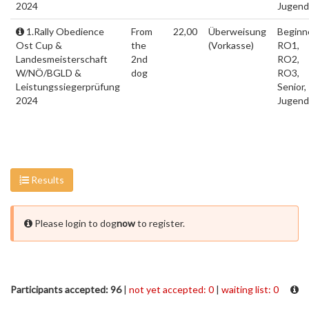
2024
Jugend
1.Rally Obedience
From
22,00
Überweisung
Beginne
Ost Cup &
the
(Vorkasse)
RO1,
Landesmeisterschaft
2nd
RO2,
W/NÖ/BGLD &
dog
RO3,
Leistungssiegerprüfung
Senior,
2024
Jugend
Results
Please login to dog
now
to register.
Participants accepted: 96
|
not yet accepted: 0
|
waiting list: 0