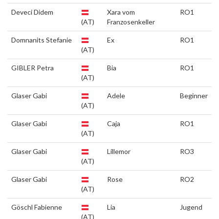
Deveci Didem
Xara vom
RO1
(AT)
Franzosenkeller
Domnanits Stefanie
Ex
RO1
(AT)
GIBLER Petra
Bia
RO1
(AT)
Glaser Gabi
Adele
Beginner
(AT)
Glaser Gabi
Caja
RO1
(AT)
Glaser Gabi
Lillemor
RO3
(AT)
Glaser Gabi
Rose
RO2
(AT)
Göschl Fabienne
Lia
Jugend
(AT)