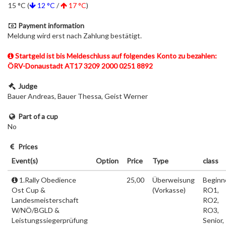
15 °C (
12 °C
/
17 °C
)
Payment information
Meldung wird erst nach Zahlung bestätigt.
Startgeld ist bis Meldeschluss auf folgendes Konto zu bezahlen:
ÖRV-Donaustadt AT17 3209 2000 0251 8892
Judge
Bauer Andreas, Bauer Thessa, Geist Werner
Part of a cup
No
Prices
Event(s)
Option
Price
Type
class
1.Rally Obedience
25,00
Überweisung
Beginne
Ost Cup &
(Vorkasse)
RO1,
Landesmeisterschaft
RO2,
W/NÖ/BGLD &
RO3,
Leistungssiegerprüfung
Senior,