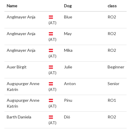
Name
Dog
class
Anglmayer Anja
Blue
RO2
(AT)
Anglmayer Anja
May
RO2
(AT)
Anglmayer Anja
Mika
RO2
(AT)
Auer Birgit
Julie
Beginner
(AT)
Augspurger Anne
Anton
Senior
Katrin
(AT)
Augspurger Anne
Pinu
RO1
Katrin
(AT)
Barth Daniela
Dió
RO2
(AT)