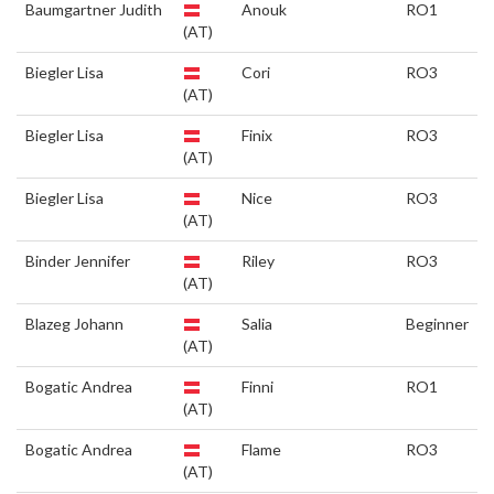
Baumgartner Judith
Anouk
RO1
(AT)
Biegler Lisa
Cori
RO3
(AT)
Biegler Lisa
Finix
RO3
(AT)
Biegler Lisa
Nice
RO3
(AT)
Binder Jennifer
Riley
RO3
(AT)
Blazeg Johann
Salia
Beginner
(AT)
Bogatic Andrea
Finni
RO1
(AT)
Bogatic Andrea
Flame
RO3
(AT)