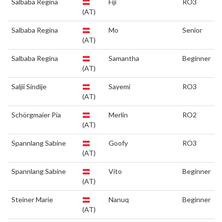
Salbaba Regina
Fiji
RO3
(AT)
Salbaba Regina
Mo
Senior
(AT)
Salbaba Regina
Samantha
Beginner
(AT)
Saljii Sindije
Sayemi
RO3
(AT)
Schörgmaier Pia
Merlin
RO2
(AT)
Spannlang Sabine
Goofy
RO3
(AT)
Spannlang Sabine
Vito
Beginner
(AT)
Steiner Marie
Nanuq
Beginner
(AT)