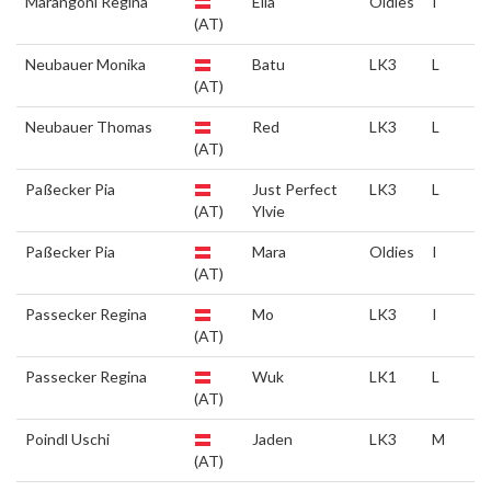
Marangoni Regina
Ella
Oldies
I
(AT)
Neubauer Monika
Batu
LK3
L
(AT)
Neubauer Thomas
Red
LK3
L
(AT)
Paßecker Pia
Just Perfect
LK3
L
(AT)
Ylvie
Paßecker Pia
Mara
Oldies
I
(AT)
Passecker Regina
Mo
LK3
I
(AT)
Passecker Regina
Wuk
LK1
L
(AT)
Poindl Uschi
Jaden
LK3
M
(AT)