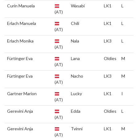
Curin Manuela
Wasabi
LK1
L
(AT)
Erlach Manuela
Chili
LK1
L
(AT)
Erlach Monika
Nala
LK3
L
(AT)
Fürtinger Eva
Lana
Oldies
M
(AT)
Fürtinger Eva
Nacho
LK3
M
(AT)
Gartner Marion
Lucky
LK1
I
(AT)
Gerevini Anja
Edda
Oldies
L
(AT)
Gerevini Anja
Tvinni
LK1
M
(AT)