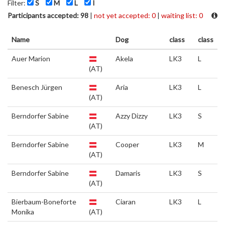
Filter:
S
M
L
I
Participants accepted: 98
|
not yet accepted: 0
|
waiting list: 0
Name
Dog
class
class
Auer Marion
Akela
LK3
L
(AT)
Benesch Jürgen
Aria
LK3
L
(AT)
Berndorfer Sabine
Azzy Dizzy
LK3
S
(AT)
Berndorfer Sabine
Cooper
LK3
M
(AT)
Berndorfer Sabine
Damaris
LK3
S
(AT)
Bierbaum-Boneforte
Ciaran
LK3
L
Monika
(AT)