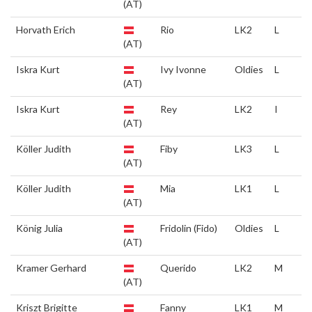
(AT)
Horvath Erich
Rio
LK2
L
(AT)
Iskra Kurt
Ivy Ivonne
Oldies
L
(AT)
Iskra Kurt
Rey
LK2
I
(AT)
Köller Judith
Fiby
LK3
L
(AT)
Köller Judith
Mia
LK1
L
(AT)
König Julia
Fridolin (Fido)
Oldies
L
(AT)
Kramer Gerhard
Querido
LK2
M
(AT)
Kriszt Brigitte
Fanny
LK1
M