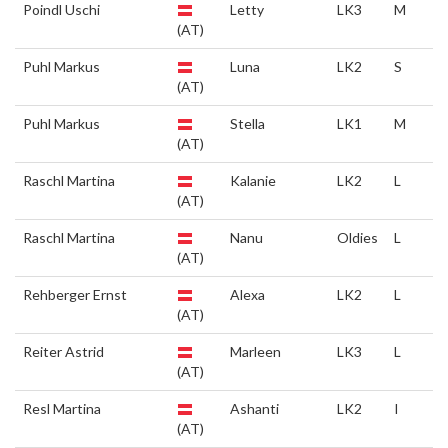
Poindl Uschi
Letty
LK3
M
(AT)
Puhl Markus
Luna
LK2
S
(AT)
Puhl Markus
Stella
LK1
M
(AT)
Raschl Martina
Kalanie
LK2
L
(AT)
Raschl Martina
Nanu
Oldies
L
(AT)
Rehberger Ernst
Alexa
LK2
L
(AT)
Reiter Astrid
Marleen
LK3
L
(AT)
Resl Martina
Ashanti
LK2
I
(AT)