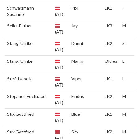
Schwarzmann
Pixi
LK1
I
Susanne
(AT)
Seiler Esther
Jay
LK3
M
(AT)
Stangl Ullrike
Dunni
LK2
S
(AT)
Stangl Ullrike
Manni
Oldies
L
(AT)
Stefl Isabella
Viper
LK1
L
(AT)
Stepanek Edeltraud
Findus
LK2
M
(AT)
Stix Gottfried
Blue
LK1
M
(AT)
Stix Gottfried
Sky
LK2
M
(AT)