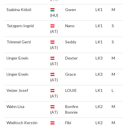
Szabina Köböl
Gwen
LK1
M
(HU)
Tatzgern Ingrid
Nano
LK1
S
(AT)
Trimmel Gerti
Seddy
LK1
S
(AT)
Unger Erwin
Dexter
LK3
M
(AT)
Unger Erwin
Grace
LK3
M
(AT)
Veizer Josef
LOUIE
LK1
L
(AT)
Wahn Lisa
Bonfire
LK2
M
(AT)
Bonnie
Wielitsch Kerstin
Fibi
LK2
M