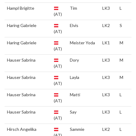
Hampl Brigitte
Tim
LK3
L
(AT)
Haring Gabriele
Elvis
LK2
S
(AT)
Haring Gabriele
Meister Yoda
LK1
M
(AT)
Hauser Sabrina
Dory
LK3
M
(AT)
Hauser Sabrina
Layla
LK3
M
(AT)
Hauser Sabrina
Matti
LK3
L
(AT)
Hauser Sabrina
Say
LK3
L
(AT)
Hirsch Angelika
Sammie
LK2
L
(AT)