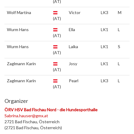
(AT)
Wolf Martina
Victor
LK3
M
(AT)
Wurm Hans
Ella
LK1
L
(AT)
Wurm Hans
Laika
LK1
S
(AT)
Zaglmann Karin
Josy
LK1
L
(AT)
Zaglmann Karin
Pearl
LK3
L
(AT)
Organizer
ÖRV HSV Bad Fischau Nord - die Hundesporthalle
Sabrina.hauser@gmx.at
2721 Bad Fischau, Österreich
(2721 Bad Fischau, Österreich)