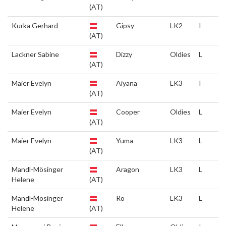
(AT)
Kurka Gerhard
Gipsy
LK2
I
(AT)
Lackner Sabine
Dizzy
Oldies
L
(AT)
Maier Evelyn
Aiyana
LK3
I
(AT)
Maier Evelyn
Cooper
Oldies
L
(AT)
Maier Evelyn
Yuma
LK3
L
(AT)
Mandl-Mösinger
Aragon
LK3
L
Helene
(AT)
Mandl-Mösinger
Ro
LK3
L
Helene
(AT)