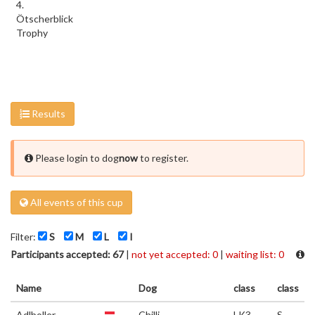
4.
Ötscherblick
Trophy
Results
Please login to dog
now
to register.
All events of this cup
Filter:
S
M
L
I
Participants accepted: 67
|
not yet accepted: 0
|
waiting list: 0
Name
Dog
class
class
Adlboller
Chilli
LK3
S