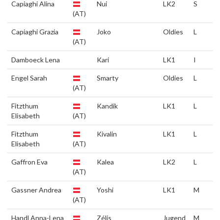
Capiaghi Alina
Nui
LK2
S
(AT)
Capiaghi Grazia
Joko
Oldies
L
(AT)
Damboeck Lena
Kari
LK1
I
Engel Sarah
Smarty
Oldies
L
(AT)
Fitzthum
Kandik
LK1
L
Elisabeth
(AT)
Fitzthum
Kivalin
LK1
L
Elisabeth
(AT)
Gaffron Eva
Kalea
LK2
L
(AT)
Gassner Andrea
Yoshi
LK1
M
(AT)
Handl Anna-Lena
Zélis
Jugend
M