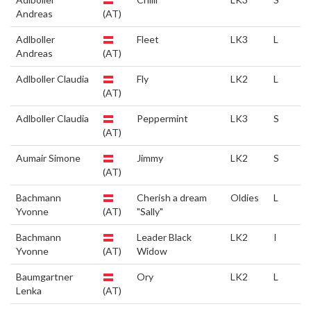
Andreas
(AT)
Adlboller
Fleet
LK3
L
Andreas
(AT)
Adlboller Claudia
Fly
LK2
L
(AT)
Adlboller Claudia
Peppermint
LK3
S
(AT)
Aumair Simone
Jimmy
LK2
S
(AT)
Bachmann
Cherish a dream
Oldies
L
Yvonne
(AT)
"Sally"
Bachmann
Leader Black
LK2
I
Yvonne
(AT)
Widow
Baumgartner
Ory
LK2
L
Lenka
(AT)