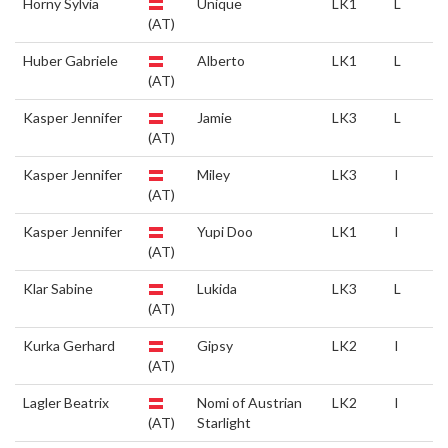
Horny Sylvia
Unique
LK1
L
(AT)
Huber Gabriele
Alberto
LK1
L
(AT)
Kasper Jennifer
Jamie
LK3
L
(AT)
Kasper Jennifer
Miley
LK3
I
(AT)
Kasper Jennifer
Yupi Doo
LK1
I
(AT)
Klar Sabine
Lukida
LK3
L
(AT)
Kurka Gerhard
Gipsy
LK2
I
(AT)
Lagler Beatrix
Nomi of Austrian
LK2
I
(AT)
Starlight