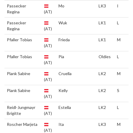
Passecker
Mo
LK3
I
Regina
(AT)
Passecker
Wuk
LK1
L
Regina
(AT)
Pfaller Tobias
Frieda
LK1
M
(AT)
Pfaller Tobias
Pia
Oldies
L
(AT)
Plank Sabine
Cruella
LK2
M
(AT)
Plank Sabine
Kelly
LK2
S
(AT)
Reidl-Jungmayr
Estella
LK2
L
Brigitte
(AT)
Roscher Marjeta
Ita
LK3
M
(AT)