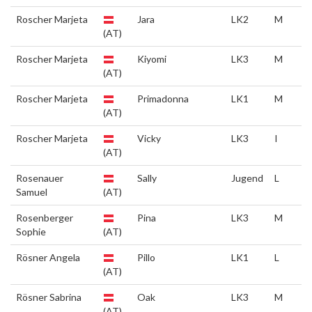
Roscher Marjeta
Jara
LK2
M
(AT)
Roscher Marjeta
Kiyomi
LK3
M
(AT)
Roscher Marjeta
Primadonna
LK1
M
(AT)
Roscher Marjeta
Vicky
LK3
I
(AT)
Rosenauer
Sally
Jugend
L
Samuel
(AT)
Rosenberger
Pina
LK3
M
Sophie
(AT)
Rösner Angela
Pillo
LK1
L
(AT)
Rösner Sabrina
Oak
LK3
M
(AT)