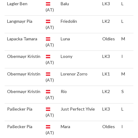
Lagler Ben
Balu
LK3
L
(AT)
Langmayr Pia
Friedolin
LK2
L
(AT)
Lapacka Tamara
Luna
Oldies
M
(AT)
Obermayr Kristin
Loony
LK3
I
(AT)
Obermayr Kristin
Lorenor Zorro
LK1
M
(AT)
Obermayr Kristin
Rio
LK2
S
(AT)
Paßecker Pia
Just Perfect Ylvie
LK3
L
(AT)
Paßecker Pia
Mara
Oldies
I
(AT)