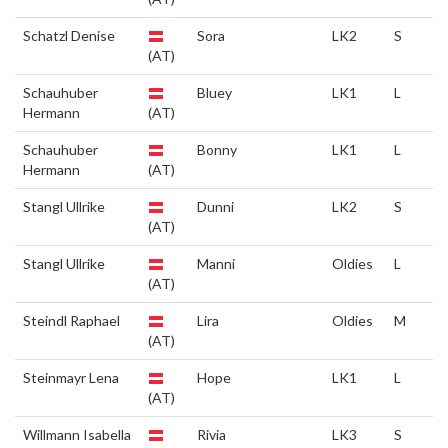
Schatzl Denise
Sora
LK2
S
(AT)
Schauhuber
Bluey
LK1
L
Hermann
(AT)
Schauhuber
Bonny
LK1
L
Hermann
(AT)
Stangl Ullrike
Dunni
LK2
S
(AT)
Stangl Ullrike
Manni
Oldies
L
(AT)
Steindl Raphael
Lira
Oldies
M
(AT)
Steinmayr Lena
Hope
LK1
L
(AT)
Willmann Isabella
Rivia
LK3
S