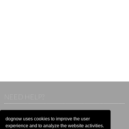
NEED HELP?
If you already have an account, please login.
Otherwise visit our help and contact center:
dognow uses cookies to improve the user
Go to the
help and contact center
experience and to analyze the website activities.