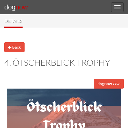
dog
now
DETAILS
Back
4. ÖTSCHERBLICK TROPHY
dog
now
Live