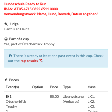
Hundeschule Ready to Run
IBAN: AT05 4715 0322 6511 0000
Verwendungszweck: Name, Hund, Bewerb, Datum angeben!
Judge
Ganzi Karl Heinz
Part of a cup
Yes, part of Ötscherblick Trophy
There is already at least one past event in this cup. Check
out the
cup results
.
Prices
Event(s)
Option
Price
Type
class
1.
85,00
Überweisung
LK1,
Ötscherblick
(Vorkasse)
LK2,
Trophy
LK3,
2.
Oldies