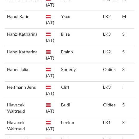
(AT)
Handl Karin
Ysco
LK2
M
(AT)
Hanzl Katharina
Elisa
LK3
S
(AT)
Hanzl Katharina
Emino
LK2
S
(AT)
Hauer Julia
Speedy
Oldies
S
(AT)
Heitmann Jens
Cliff
LK3
I
(AT)
Hlavacek
Budi
Oldies
S
Waltraud
(AT)
Hlavacek
Leeloo
LK1
S
Waltraud
(AT)