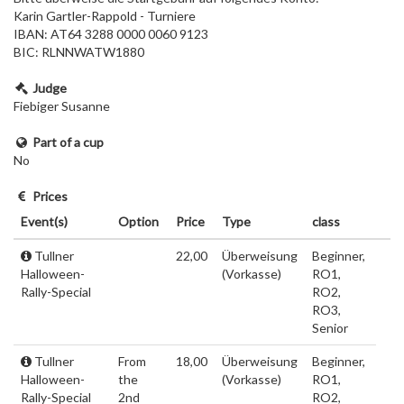
Karin Gartler-Rappold - Turniere
IBAN: AT64 3288 0000 0060 9123
BIC: RLNNWATW1880
Judge
Fiebiger Susanne
Part of a cup
No
Prices
Event(s)
Option
Price
Type
class
Tullner
22,00
Überweisung
Beginner,
Halloween-
(Vorkasse)
RO1,
Rally-Special
RO2,
RO3,
Senior
Tullner
From
18,00
Überweisung
Beginner,
Halloween-
the
(Vorkasse)
RO1,
Rally-Special
2nd
RO2,