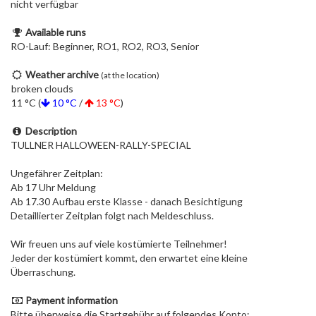
nicht verfügbar
Available runs
RO-Lauf: Beginner, RO1, RO2, RO3, Senior
Weather archive
(at the location)
broken clouds
11 °C (
10 °C
/
13 °C
)
Description
TULLNER HALLOWEEN-RALLY-SPECIAL
Ungefährer Zeitplan:
Ab 17 Uhr Meldung
Ab 17.30 Aufbau erste Klasse - danach Besichtigung
Detaillierter Zeitplan folgt nach Meldeschluss.
Wir freuen uns auf viele kostümierte Teilnehmer!
Jeder der kostümiert kommt, den erwartet eine kleine
Überraschung.
Payment information
Bitte überweise die Startgebühr auf folgendes Konto: