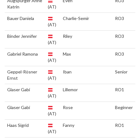
Augspurger Anne
Even
RO3
Katrin
(AT)
Bauer Daniela
Charlie-Semir
RO3
(AT)
Binder Jennifer
Riley
RO3
(AT)
Gabriel Ramona
Max
RO3
(AT)
Geppel-Rösner
Iban
Senior
Ernst
(AT)
Glaser Gabi
Lillemor
RO1
(AT)
Glaser Gabi
Rose
Beginner
(AT)
Haas Sigrid
Fanny
RO1
(AT)