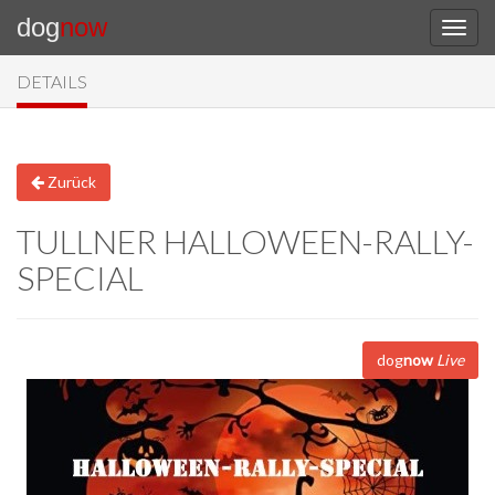
dog
now
DETAILS
Zurück
TULLNER HALLOWEEN-RALLY-
SPECIAL
dog
now
Live