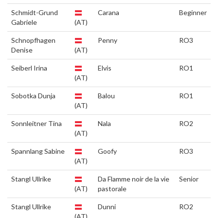
Schmidt-Grund
Carana
Beginner
Gabriele
(AT)
Schnopfhagen
Penny
RO3
Denise
(AT)
Seiberl Irina
Elvis
RO1
(AT)
Sobotka Dunja
Balou
RO1
(AT)
Sonnleitner Tina
Nala
RO2
(AT)
Spannlang Sabine
Goofy
RO3
(AT)
Stangl Ullrike
Da Flamme noir de la vie
Senior
(AT)
pastorale
Stangl Ullrike
Dunni
RO2
(AT)