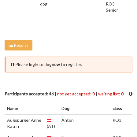
dog
RO3,
Senior
Results
Please login to dog
now
to register.
Participants accepted: 46
|
not yet accepted: 0
|
waiting list: 0
Name
Dog
class
Augspurger Anne
Anton
RO3
Katrin
(AT)