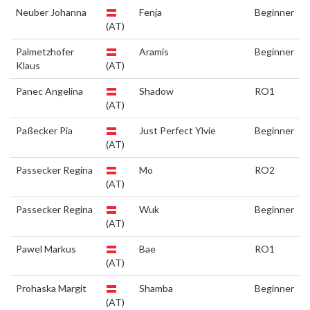
Neuber Johanna
Fenja
Beginner
(AT)
Palmetzhofer
Aramis
Beginner
Klaus
(AT)
Panec Angelina
Shadow
RO1
(AT)
Paßecker Pia
Just Perfect Ylvie
Beginner
(AT)
Passecker Regina
Mo
RO2
(AT)
Passecker Regina
Wuk
Beginner
(AT)
Pawel Markus
Bae
RO1
(AT)
Prohaska Margit
Shamba
Beginner
(AT)