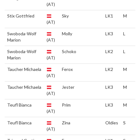
(AT)
Stix Gottfried
Sky
LK1
M
(AT)
Swoboda-Wolf
Molly
LK3
L
Marion
(AT)
Swoboda-Wolf
Schoko
LK2
L
Marion
(AT)
Taucher Michaela
Ferox
LK2
M
(AT)
Taucher Michaela
Jester
LK3
M
(AT)
Teufl Bianca
Prim
LK3
M
(AT)
Teufl Bianca
Zina
Oldies
S
(AT)