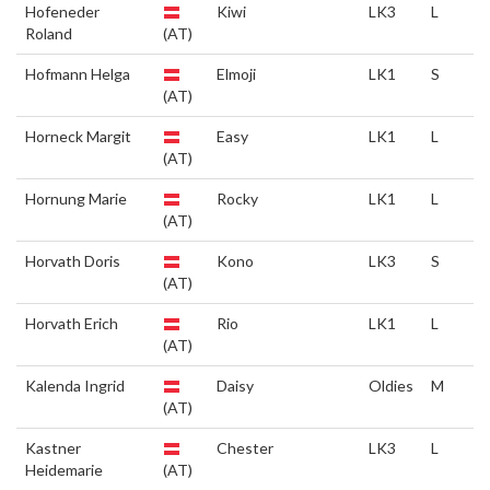
Hofeneder
Kiwi
LK3
L
Roland
(AT)
Hofmann Helga
Elmoji
LK1
S
(AT)
Horneck Margit
Easy
LK1
L
(AT)
Hornung Marie
Rocky
LK1
L
(AT)
Horvath Doris
Kono
LK3
S
(AT)
Horvath Erich
Rio
LK1
L
(AT)
Kalenda Ingrid
Daisy
Oldies
M
(AT)
Kastner
Chester
LK3
L
Heidemarie
(AT)