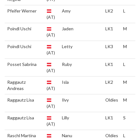
Pfeifer Werner
Amy
LK2
L
(AT)
Poindl Uschi
Jaden
LK1
M
(AT)
Poindl Uschi
Letty
LK3
M
(AT)
Posset Sabrina
Ruby
LK1
L
(AT)
Raggautz
Isla
LK2
M
Andreas
(AT)
Raggautz Lisa
Ilvy
Oldies
M
(AT)
Raggautz Lisa
Lilly
LK1
S
(AT)
Raschl Martina
Nanu
Oldies
L