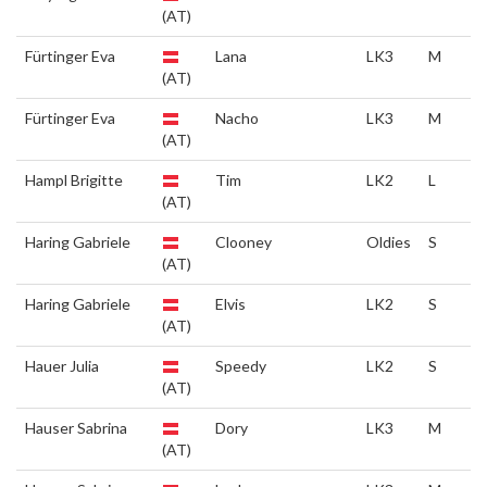
(AT)
Fürtinger Eva
Lana
LK3
M
(AT)
Fürtinger Eva
Nacho
LK3
M
(AT)
Hampl Brigitte
Tim
LK2
L
(AT)
Haring Gabriele
Clooney
Oldies
S
(AT)
Haring Gabriele
Elvis
LK2
S
(AT)
Hauer Julia
Speedy
LK2
S
(AT)
Hauser Sabrina
Dory
LK3
M
(AT)