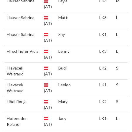
Hauser Sabrina
Layla
LK3
M
(AT)
Hauser Sabrina
Matti
LK3
L
(AT)
Hauser Sabrina
Say
LK1
L
(AT)
Hirschhofer Viola
Lenny
LK3
L
(AT)
Hlavacek
Budi
LK2
S
Waltraud
(AT)
Hlavacek
Leeloo
LK1
S
Waltraud
(AT)
Hödl Ronja
Mary
LK2
S
(AT)
Hofeneder
Jacy
LK1
L
Roland
(AT)