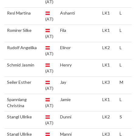
(AT)
Resl Martina
Ashanti
LK1
L
(AT)
Romirer Silke
Fila
LK1
L
(AT)
Rudolf Angelika
Elinor
LK2
L
(AT)
Schmid Jasmin
Henry
LK1
L
(AT)
Seiler Esther
Jay
LK3
M
(AT)
Spannlang
Jamie
LK1
L
Christina
(AT)
Stangl Ullrike
Dunni
LK2
S
(AT)
Stangl Ullrike
Manni
LK3
L