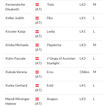
Kerzendorfer
Twix
LK3
M
Elisabeth
(AT)
Köller Judith
Fiby
LK1
L
(AT)
Kössler Katja
Leela
LK1
L
(AT)
Krivka Michaela
Pippilotta
LK3
M
(AT)
Kühn Pascale
J`Ginga of Austrian
LK3
L
(AT)
Starlight
Kukula Verena
Eros
Oldies
M
(AT)
Kurka Gerhard
Enid
LK1
L
(AT)
Mandl-Mösinger
Aragon
LK3
L
Helene
(AT)