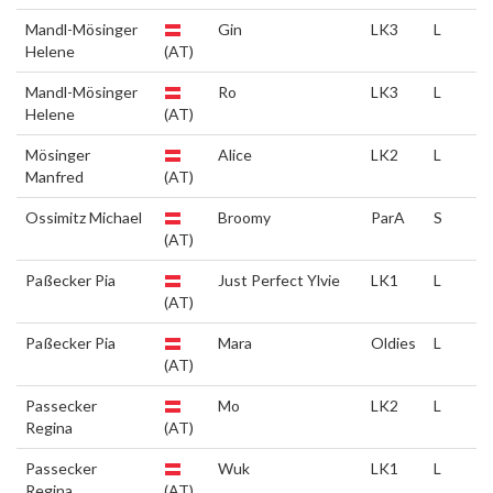
Mandl-Mösinger
Gin
LK3
L
Helene
(AT)
Mandl-Mösinger
Ro
LK3
L
Helene
(AT)
Mösinger
Alice
LK2
L
Manfred
(AT)
Ossimitz Michael
Broomy
ParA
S
(AT)
Paßecker Pia
Just Perfect Ylvie
LK1
L
(AT)
Paßecker Pia
Mara
Oldies
L
(AT)
Passecker
Mo
LK2
L
Regina
(AT)
Passecker
Wuk
LK1
L
Regina
(AT)