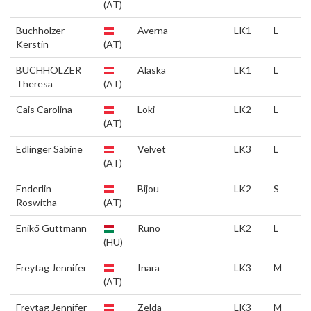
(AT)
Buchholzer
Averna
LK1
L
Kerstin
(AT)
BUCHHOLZER
Alaska
LK1
L
Theresa
(AT)
Cais Carolina
Loki
LK2
L
(AT)
Edlinger Sabine
Velvet
LK3
L
(AT)
Enderlin
Bijou
LK2
S
Roswitha
(AT)
Enikő Guttmann
Runo
LK2
L
(HU)
Freytag Jennifer
Inara
LK3
M
(AT)
Freytag Jennifer
Zelda
LK3
M