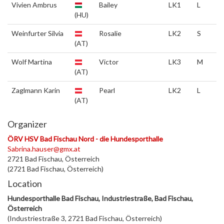
Vivien Ambrus
Bailey
LK1
L
(HU)
Weinfurter Silvia
Rosalie
LK2
S
(AT)
Wolf Martina
Victor
LK3
M
(AT)
Zaglmann Karin
Pearl
LK2
L
(AT)
Organizer
ÖRV HSV Bad Fischau Nord - die Hundesporthalle
Sabrina.hauser@gmx.at
2721 Bad Fischau, Österreich
(2721 Bad Fischau, Österreich)
Location
Hundesporthalle Bad Fischau, Industriestraße, Bad Fischau,
Österreich
(Industriestraße 3, 2721 Bad Fischau, Österreich)