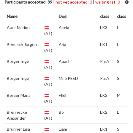
Participants accepted: 89
|
not yet accepted: 0
|
waiting list: 0
Name
Dog
class
class
Auer Marion
Akela
LK3
L
(AT)
Benesch Jürgen
Aria
LK1
L
(AT)
Berger Inge
Apachi
ParA
S
(AT)
Berger Inge
Mr. SPEED
ParA
S
(AT)
Berger Maria
FIBI
LK2
M
(AT)
Brennecke
Bo
LK2
L
Alexander
(AT)
Brunner Lisa
Liam
LK1
S