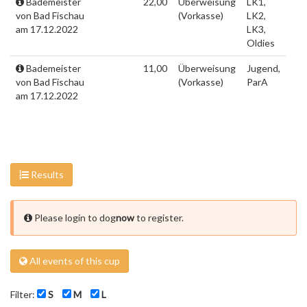
Bademeister
22,00
Überweisung
LK1,
von Bad Fischau
(Vorkasse)
LK2,
am 17.12.2022
LK3,
Oldies
Bademeister
11,00
Überweisung
Jugend,
von Bad Fischau
(Vorkasse)
ParA
am 17.12.2022
Results
Please login to dog
now
to register.
All events of this cup
Filter:
S
M
L