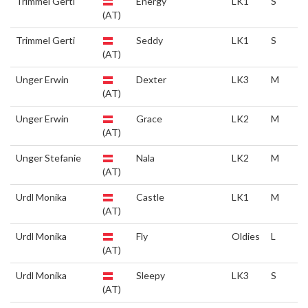
Trimmel Gerti
Energy
LK1
S
(AT)
Trimmel Gerti
Seddy
LK1
S
(AT)
Unger Erwin
Dexter
LK3
M
(AT)
Unger Erwin
Grace
LK2
M
(AT)
Unger Stefanie
Nala
LK2
M
(AT)
Urdl Monika
Castle
LK1
M
(AT)
Urdl Monika
Fly
Oldies
L
(AT)
Urdl Monika
Sleepy
LK3
S
(AT)