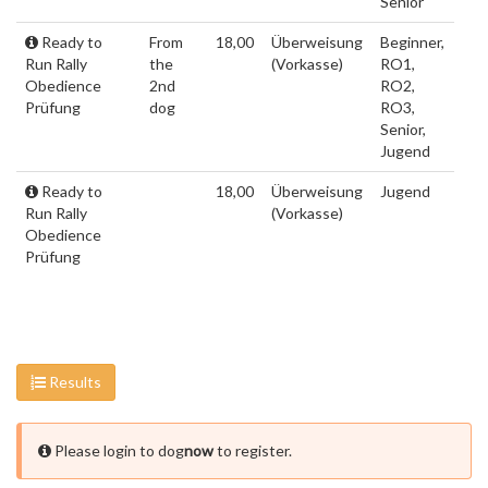
Senior
Ready to
From
18,00
Überweisung
Beginner,
Run Rally
the
(Vorkasse)
RO1,
Obedience
2nd
RO2,
Prüfung
dog
RO3,
Senior,
Jugend
Ready to
18,00
Überweisung
Jugend
Run Rally
(Vorkasse)
Obedience
Prüfung
Results
Please login to dog
now
to register.