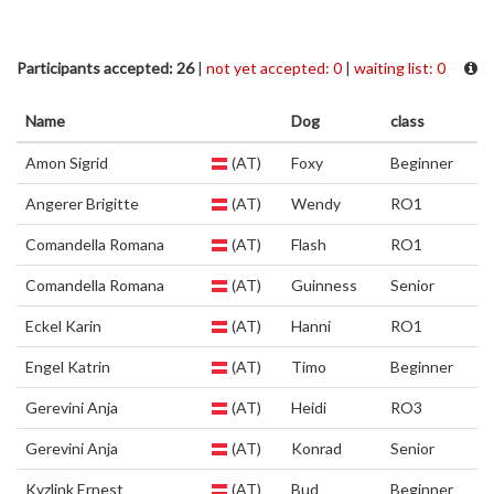
Participants accepted: 26
|
not yet accepted: 0
|
waiting list: 0
Name
Dog
class
Amon Sigrid
(AT)
Foxy
Beginner
Angerer Brigitte
(AT)
Wendy
RO1
Comandella Romana
(AT)
Flash
RO1
Comandella Romana
(AT)
Guinness
Senior
Eckel Karin
(AT)
Hanni
RO1
Engel Katrin
(AT)
Timo
Beginner
Gerevini Anja
(AT)
Heidi
RO3
Gerevini Anja
(AT)
Konrad
Senior
Kyzlink Ernest
(AT)
Bud
Beginner