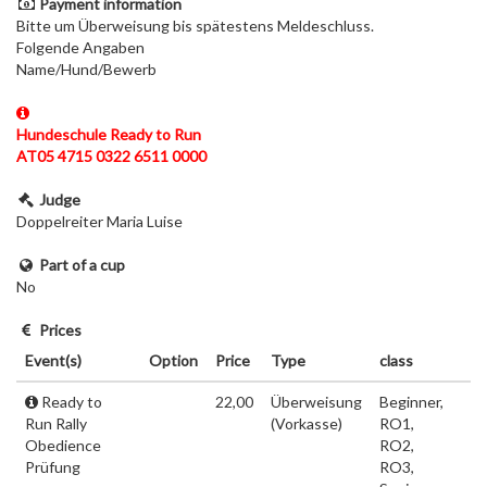
Payment information
Bitte um Überweisung bis spätestens Meldeschluss.
Folgende Angaben
Name/Hund/Bewerb
Hundeschule Ready to Run
AT05 4715 0322 6511 0000
Judge
Doppelreiter Maria Luise
Part of a cup
No
Prices
Event(s)
Option
Price
Type
class
Ready to
22,00
Überweisung
Beginner,
Run Rally
(Vorkasse)
RO1,
Obedience
RO2,
Prüfung
RO3,