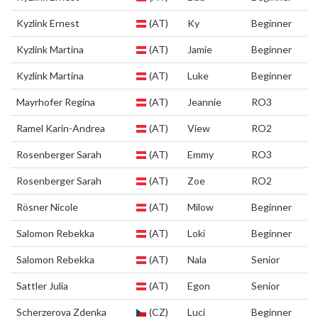
Kyzlink Ernest
(AT)
Ky
Beginner
Kyzlink Martina
(AT)
Jamie
Beginner
Kyzlink Martina
(AT)
Luke
Beginner
Mayrhofer Regina
(AT)
Jeannie
RO3
Ramel Karin-Andrea
(AT)
View
RO2
Rosenberger Sarah
(AT)
Emmy
RO3
Rosenberger Sarah
(AT)
Zoe
RO2
Rösner Nicole
(AT)
Milow
Beginner
Salomon Rebekka
(AT)
Loki
Beginner
Salomon Rebekka
(AT)
Nala
Senior
Sattler Julia
(AT)
Egon
Senior
Scherzerova Zdenka
(CZ)
Luci
Beginner