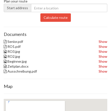
Plan your route
Start address
Calculate route
Documents
Senior.pdf
Show
RO1.pdf
Show
RO3.jpg
Show
RO2.jpg
Show
Beginner.jpg
Show
Zeitplan.docx
Show
Ausschreibung.pdf
Show
Map