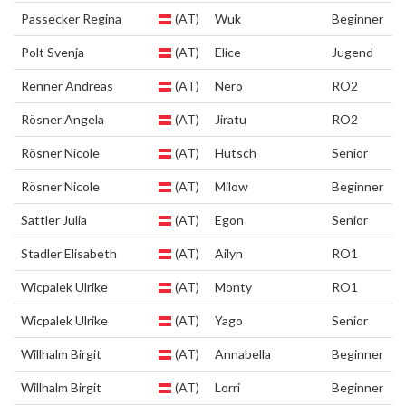
Passecker Regina
(AT)
Wuk
Beginner
Polt Svenja
(AT)
Elice
Jugend
Renner Andreas
(AT)
Nero
RO2
Rösner Angela
(AT)
Jiratu
RO2
Rösner Nicole
(AT)
Hutsch
Senior
Rösner Nicole
(AT)
Milow
Beginner
Sattler Julia
(AT)
Egon
Senior
Stadler Elisabeth
(AT)
Ailyn
RO1
Wicpalek Ulrike
(AT)
Monty
RO1
Wicpalek Ulrike
(AT)
Yago
Senior
Willhalm Birgit
(AT)
Annabella
Beginner
Willhalm Birgit
(AT)
Lorri
Beginner