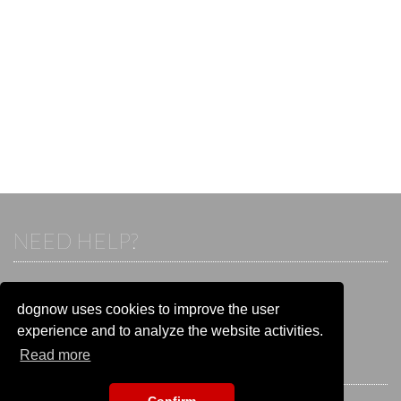
NEED HELP?
If you already have an account, please login.
Otherwise visit our help and contact center:
dognow uses cookies to improve the user
Go to the
help and contact center
experience and to analyze the website activities.
Read more
STAY CONNECTED