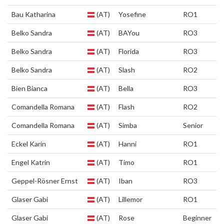
Bau Katharina
(AT)
Yosefine
RO1
Belko Sandra
(AT)
BAYou
RO3
Belko Sandra
(AT)
Florida
RO3
Belko Sandra
(AT)
Slash
RO2
Bien Bianca
(AT)
Bella
RO3
Comandella Romana
(AT)
Flash
RO2
Comandella Romana
(AT)
Simba
Senior
Eckel Karin
(AT)
Hanni
RO1
Engel Katrin
(AT)
Timo
RO1
Geppel-Rösner Ernst
(AT)
Iban
RO3
Glaser Gabi
(AT)
Lillemor
RO1
Glaser Gabi
(AT)
Rose
Beginner