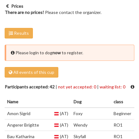
Prices
There are no prices!
Please contact the organizer.
Results
Please login to dog
now
to register.
All events of this cup
Participants accepted: 42
|
not yet accepted: 0
|
waiting list: 0
Name
Dog
class
Amon Sigrid
(AT)
Foxy
Beginner
Angerer Brigitte
(AT)
Wendy
RO1
Bau Katharina
(AT)
Skyfall
RO1