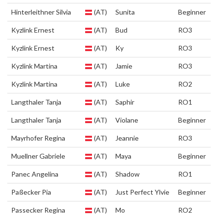
Hinterleithner Silvia
(AT)
Sunita
Beginner
Kyzlink Ernest
(AT)
Bud
RO3
Kyzlink Ernest
(AT)
Ky
RO3
Kyzlink Martina
(AT)
Jamie
RO3
Kyzlink Martina
(AT)
Luke
RO2
Langthaler Tanja
(AT)
Saphir
RO1
Langthaler Tanja
(AT)
Violane
Beginner
Mayrhofer Regina
(AT)
Jeannie
RO3
Muellner Gabriele
(AT)
Maya
Beginner
Panec Angelina
(AT)
Shadow
RO1
Paßecker Pia
(AT)
Just Perfect Ylvie
Beginner
Passecker Regina
(AT)
Mo
RO2