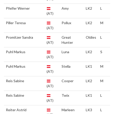
Pfeifer Werner
Amy
LK2
L
(AT)
Piller Teresa
Pollux
LK2
M
(AT)
Promitzer Sandra
Great
Oldies
L
(AT)
Hunter
Puhl Markus
Luna
LK2
S
(AT)
Puhl Markus
Stella
LK1
M
(AT)
Reis Sabine
Cooper
LK2
M
(AT)
Reis Sabine
Twix
LK1
L
(AT)
Reiter Astrid
Marleen
LK3
L