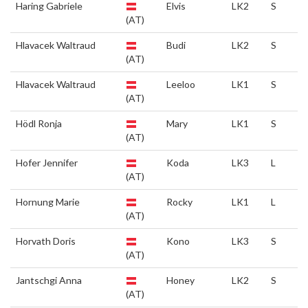
Haring Gabriele
Elvis
LK2
S
(AT)
Hlavacek Waltraud
Budi
LK2
S
(AT)
Hlavacek Waltraud
Leeloo
LK1
S
(AT)
Hödl Ronja
Mary
LK1
S
(AT)
Hofer Jennifer
Koda
LK3
L
(AT)
Hornung Marie
Rocky
LK1
L
(AT)
Horvath Doris
Kono
LK3
S
(AT)
Jantschgi Anna
Honey
LK2
S
(AT)