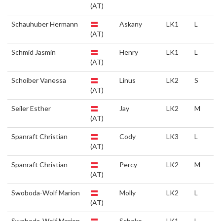
(AT)
Schauhuber Hermann
Askany
LK1
L
(AT)
Schmid Jasmin
Henry
LK1
L
(AT)
Schoiber Vanessa
Linus
LK2
S
(AT)
Seiler Esther
Jay
LK2
M
(AT)
Spanraft Christian
Cody
LK3
L
(AT)
Spanraft Christian
Percy
LK2
M
(AT)
Swoboda-Wolf Marion
Molly
LK2
L
(AT)
Swoboda-Wolf Marion
Schoko
LK1
L