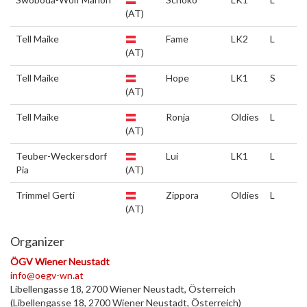
(AT)
Tell Maike
Fame
LK2
L
(AT)
Tell Maike
Hope
LK1
S
(AT)
Tell Maike
Ronja
Oldies
L
(AT)
Teuber-Weckersdorf
Lui
LK1
L
Pia
(AT)
Trimmel Gerti
Zippora
Oldies
L
(AT)
Organizer
ÖGV Wiener Neustadt
info@oegv-wn.at
Libellengasse 18, 2700 Wiener Neustadt, Österreich
(Libellengasse 18, 2700 Wiener Neustadt, Österreich)