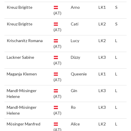
Kreuz Brigitte
Arno
LK1
S
(AT)
Kreuz Brigitte
Cati
LK2
S
(AT)
Krischanitz Romana
Lucy
LK2
L
(AT)
Lackner Sabine
Dizzy
LK3
L
(AT)
Maganja Klemen
Queenie
LK1
L
(AT)
Mandl-Mösinger
Gin
LK3
L
Helene
(AT)
Mandl-Mösinger
Ro
LK3
L
Helene
(AT)
Mösinger Manfred
Alice
LK2
L
(AT)