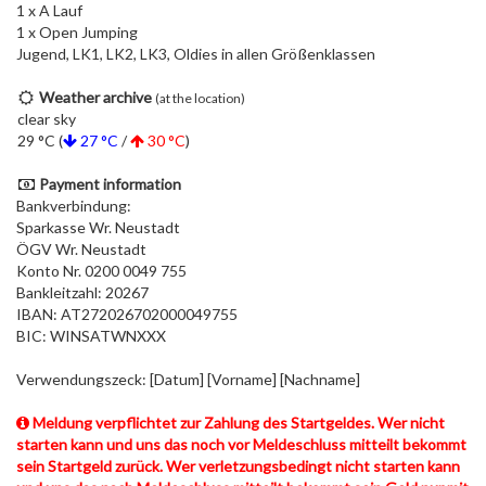
1 x A Lauf
1 x Open Jumping
Jugend, LK1, LK2, LK3, Oldies in allen Größenklassen
Weather archive
(at the location)
clear sky
29 °C (
27 °C
/
30 °C
)
Payment information
Bankverbindung:
Sparkasse Wr. Neustadt
ÖGV Wr. Neustadt
Konto Nr. 0200 0049 755
Bankleitzahl: 20267
IBAN: AT272026702000049755
BIC: WINSATWNXXX
Verwendungszeck: [Datum] [Vorname] [Nachname]
Meldung verpflichtet zur Zahlung des Startgeldes. Wer nicht
starten kann und uns das noch vor Meldeschluss mitteilt bekommt
sein Startgeld zurück. Wer verletzungsbedingt nicht starten kann