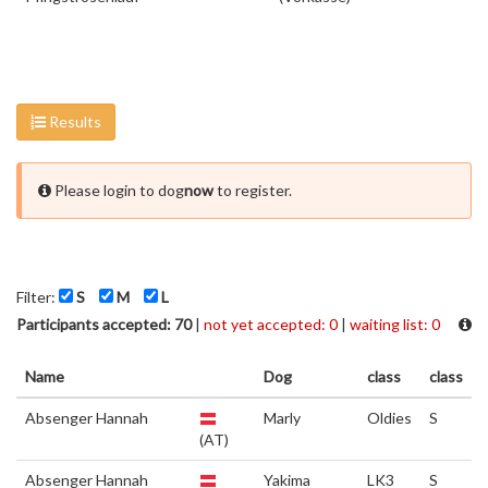
Results
Please login to dog
now
to register.
Filter:
S
M
L
Participants accepted: 70
|
not yet accepted: 0
|
waiting list: 0
Name
Dog
class
class
Absenger Hannah
Marly
Oldies
S
(AT)
Absenger Hannah
Yakima
LK3
S