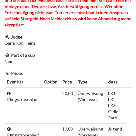
und uns das nach Meldeschluss mitteilt bekommt sein Geld nur mit
Vorlage einer Tierarzt- bzw. Arztbestätigung zurück. Wer ohne
Entschuldigung nicht zum Turnier erscheint hat keinen Anspruch
auf sein Startgeld. Nach Meldeschluss wird keine Abmeldung mehr
akzeptiert.
Judge
Ganzi Karl Heinz
Part of a cup
Nein
Prices
Event(s)
Option
Price
Type
class
20,00
Überweisung
LK1,
Pfingstrosenlauf
(Vorkasse)
LK2,
LK3,
Oldies,
ParA
10,00
Überweisung
Jugend
Pfingstrosenlauf
(Vorkasse)