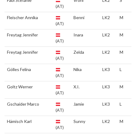
Fabi Stefanie
Vroni
LK2
S
(AT)
Fleischer Annika
Benni
LK2
M
(AT)
Freytag Jennifer
Inara
LK2
M
(AT)
Freytag Jennifer
Zelda
LK2
M
(AT)
Gölles Felina
Nika
LK3
L
(AT)
Goltz Werner
X.I.
LK3
M
(AT)
Gschaider Marco
Jamie
LK3
L
(AT)
Hämisch Karl
Sunny
LK2
M
(AT)