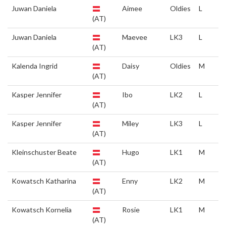
Juwan Daniela
Aimee
Oldies
L
(AT)
Juwan Daniela
Maevee
LK3
L
(AT)
Kalenda Ingrid
Daisy
Oldies
M
(AT)
Kasper Jennifer
Ibo
LK2
L
(AT)
Kasper Jennifer
Miley
LK3
L
(AT)
Kleinschuster Beate
Hugo
LK1
M
(AT)
Kowatsch Katharina
Enny
LK2
M
(AT)
Kowatsch Kornelia
Rosie
LK1
M
(AT)