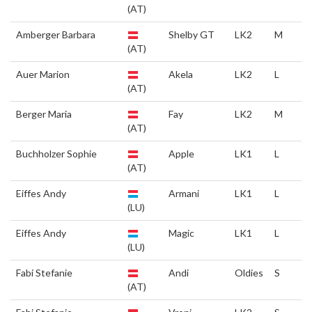
(AT)
Amberger Barbara
Shelby GT
LK2
M
(AT)
Auer Marion
Akela
LK2
L
(AT)
Berger Maria
Fay
LK2
M
(AT)
Buchholzer Sophie
Apple
LK1
L
(AT)
Eiffes Andy
Armani
LK1
L
(LU)
Eiffes Andy
Magic
LK1
L
(LU)
Fabi Stefanie
Andi
Oldies
S
(AT)