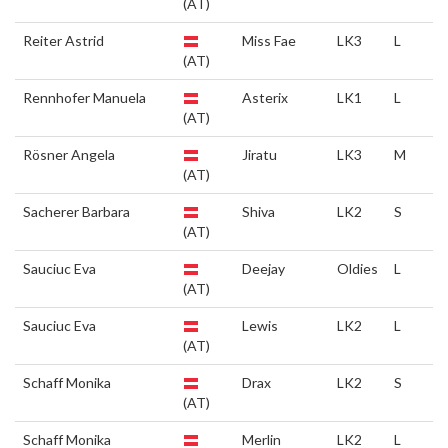
(AT)
Reiter Astrid
Miss Fae
LK3
L
(AT)
Rennhofer Manuela
Asterix
LK1
L
(AT)
Rösner Angela
Jiratu
LK3
M
(AT)
Sacherer Barbara
Shiva
LK2
S
(AT)
Sauciuc Eva
Deejay
Oldies
L
(AT)
Sauciuc Eva
Lewis
LK2
L
(AT)
Schaff Monika
Drax
LK2
S
(AT)
Schaff Monika
Merlin
LK2
L