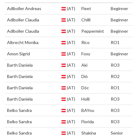
Adlboller Andreas
(AT)
Fleet
Beginner
Adlboller Claudia
(AT)
Chilli
Beginner
Adlboller Claudia
(AT)
Peppermint
Beginner
Albrecht Monika
(AT)
Rico
RO1
Amon Sigrid
(AT)
Foxy
Beginner
Barth Daniela
(AT)
Aki
RO3
Barth Daniela
(AT)
Dió
RO2
Barth Daniela
(AT)
Dóc
RO1
Barth Daniela
(AT)
Holli
RO3
Belko Sandra
(AT)
BAYou
RO3
Belko Sandra
(AT)
Florida
RO3
Belko Sandra
(AT)
Shakina
Senior