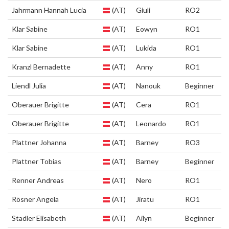
Jahrmann Hannah Lucia
(AT)
Giuli
RO2
Klar Sabine
(AT)
Eowyn
RO1
Klar Sabine
(AT)
Lukida
RO1
Kranzl Bernadette
(AT)
Anny
RO1
Liendl Julia
(AT)
Nanouk
Beginner
Oberauer Brigitte
(AT)
Cera
RO1
Oberauer Brigitte
(AT)
Leonardo
RO1
Plattner Johanna
(AT)
Barney
RO3
Plattner Tobias
(AT)
Barney
Beginner
Renner Andreas
(AT)
Nero
RO1
Rösner Angela
(AT)
Jiratu
RO1
Stadler Elisabeth
(AT)
Ailyn
Beginner