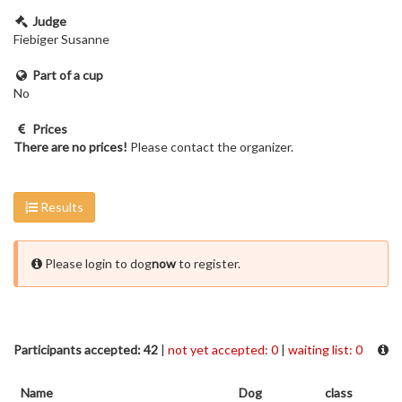
Judge
Fiebiger Susanne
Part of a cup
No
Prices
There are no prices!
Please contact the organizer.
Results
Please login to dog
now
to register.
Participants accepted: 42
|
not yet accepted: 0
|
waiting list: 0
Name
Dog
class