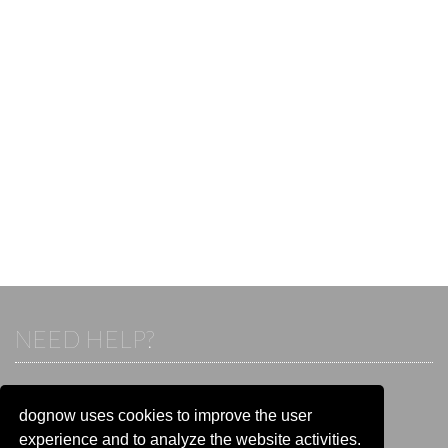
NEED HELP?
If you already have an account, please login.
Otherwise visit our help and contact center:
dognow uses cookies to improve the user
Go to the
help and contact center
experience and to analyze the website activities.