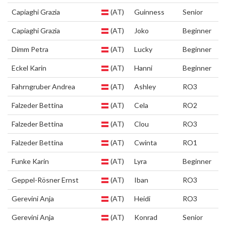
Capiaghi Grazia
(AT)
Guinness
Senior
Capiaghi Grazia
(AT)
Joko
Beginner
Dimm Petra
(AT)
Lucky
Beginner
Eckel Karin
(AT)
Hanni
Beginner
Fahrngruber Andrea
(AT)
Ashley
RO3
Falzeder Bettina
(AT)
Cela
RO2
Falzeder Bettina
(AT)
Clou
RO3
Falzeder Bettina
(AT)
Cwinta
RO1
Funke Karin
(AT)
Lyra
Beginner
Geppel-Rösner Ernst
(AT)
Iban
RO3
Gerevini Anja
(AT)
Heidi
RO3
Gerevini Anja
(AT)
Konrad
Senior