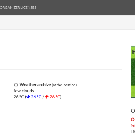
ORGANIZER LICENSES
Weather archive
(at the location)
few clouds
26 °C (
26 °C
/
26 °C
)
O
Ö
i
Li