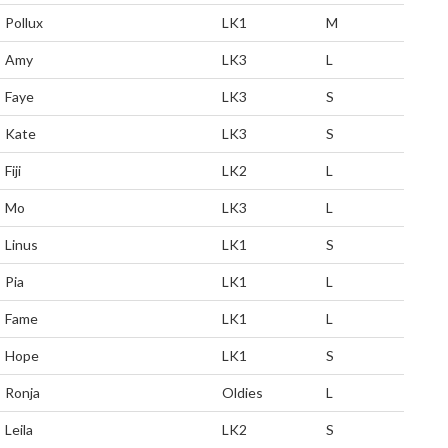
Pollux
LK1
M
Amy
LK3
L
Faye
LK3
S
Kate
LK3
S
Fiji
LK2
L
Mo
LK3
L
Linus
LK1
S
Pia
LK1
L
Fame
LK1
L
Hope
LK1
S
Ronja
Oldies
L
Leila
LK2
S