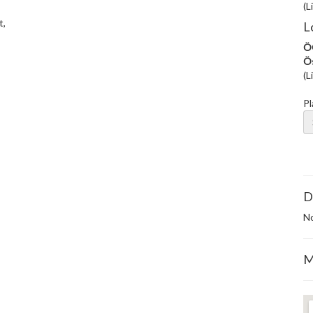
(L
t,
L
ÖG
Ös
(L
Pl
D
No
M