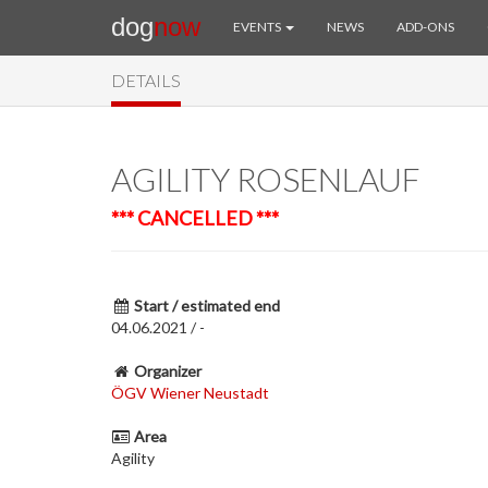
dog
now
EVENTS
NEWS
ADD-ONS
DETAILS
AGILITY ROSENLAUF
*** CANCELLED ***
Start / estimated end
04.06.2021 / -
Organizer
ÖGV Wiener Neustadt
Area
Agility