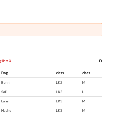
 list: 0
Dog
class
class
Benni
LK2
M
Sali
LK2
L
Lana
LK3
M
Nacho
LK3
M