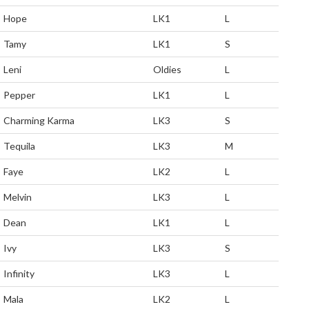
Hope
LK1
L
Tamy
LK1
S
Leni
Oldies
L
Pepper
LK1
L
Charming Karma
LK3
S
Tequila
LK3
M
Faye
LK2
L
Melvin
LK3
L
Dean
LK1
L
Ivy
LK3
S
Infinity
LK3
L
Mala
LK2
L