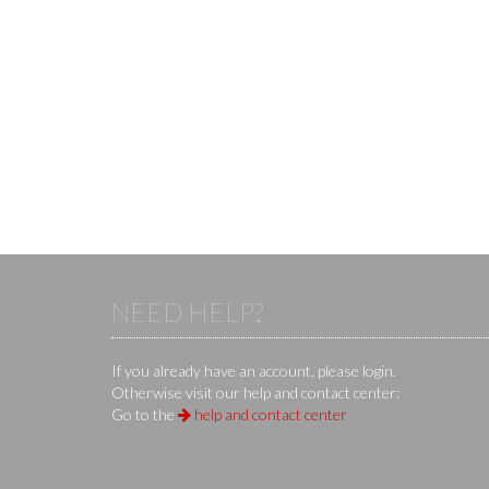
NEED HELP?
If you already have an account, please login.
Otherwise visit our help and contact center:
Go to the
help and contact center