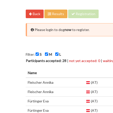
Back
Results
Registration
Please login to dog
now
to register.
Filter:
S
M
L
Participants accepted: 28
|
not yet accepted: 0
|
waiting
Name
Fleischer Annika
(AT)
Fleischer Annika
(AT)
Fürtinger Eva
(AT)
Fürtinger Eva
(AT)