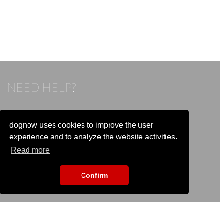
NEED HELP?
If you already have an account, please login.
Otherwise visit our help and contact center:
dognow uses cookies to improve the user
Go to the
help and contact center
experience and to analyze the website activities.
Read more
STAY CONNECTED
Confirm
EVENT SEARCH