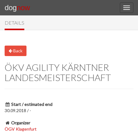
dog
now
DETAILS
Back
ÖKV AGILITY KÄRNTNER
LANDESMEISTERSCHAFT
Start / estimated end
30.09.2018 / -
Organizer
ÖGV Klagenfurt