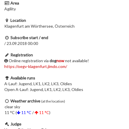
Area
Agility
Location
Klagenfurt am Wörthersee, Österreich
Subscribe start / end
/ 23.09.2018 00:00
Registration
Online registration via
dog
now
not available!
https://oegv-klagenfurt.jimdo.com/
Available runs
A-Lauf: Jugend, LK1, LK2, LK3, Oldies
Open A-Lauf: Jugend, LK1, LK2, LK3, Oldies
Weather archive
(at the location)
clear sky
11 °C (
11 °C
/
11 °C
)
Judge