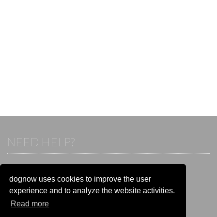
NEED HELP?
If you already have an account, please login.
Otherwise visit our help and contact center:
dognow uses cookies to improve the user
Go to the
help and contact center
experience and to analyze the website activities.
Read more
STAY CONNECTED